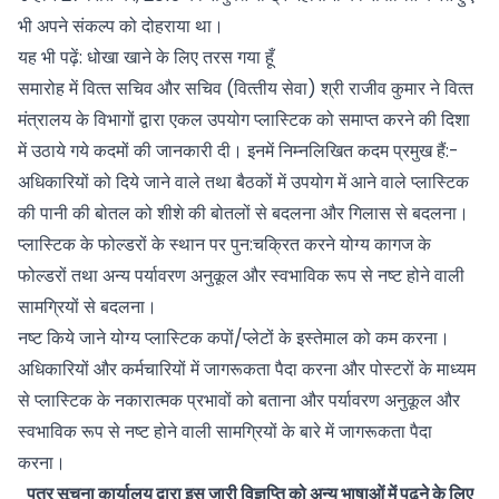
भी अपने संकल्‍प को दोहराया था।
यह भी पढ़ें:
धोखा खाने के लिए तरस गया हूँ
समारोह में वित्‍त सचिव और सचिव (वित्‍तीय सेवा) श्री राजीव कुमार ने वित्‍त
मंत्रालय के विभागों द्वारा एकल उपयोग प्‍लास्टिक को समाप्‍त करने की दिशा
में उठाये गये कदमों की जानकारी दी। इनमें निम्‍नलिखित कदम प्रमुख हैं:-
अधिकारियों को दिये जाने वाले तथा बैठकों में उपयोग में आने वाले प्‍लास्टिक
की पानी की बोतल को शीशे की बोतलों से बदलना और गिलास से बदलना।
प्‍लास्टिक के फोल्‍डरों के स्‍थान पर पुन:चक्रित करने योग्‍य कागज के
फोल्‍डरों तथा अन्‍य पर्यावरण अनुकूल और स्‍वभाविक रूप से नष्‍ट होने वाली
सामग्रियों से बदलना।
नष्‍ट किये जाने योग्‍य प्‍लास्टिक कपों/प्‍लेटों के इस्‍तेमाल को कम करना।
अधिकारियों और कर्मचारियों में जागरूकता पैदा करना और पोस्‍टरों के माध्‍यम
से प्‍लास्टिक के नकारात्‍मक प्रभावों को बताना और पर्यावरण अनुकूल और
स्‍वभाविक रूप से नष्‍ट होने वाली सामग्रियों के बारे में जागरूकता पैदा
करना।
पत्र सूचना कार्यालय द्वारा इस जारी विज्ञप्ति को अन्य भाषाओं में पढ़ने के लिए