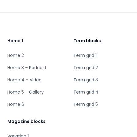
Footer
Home 1
Term blocks
Home 2
Term grid 1
Home 3 – Podcast
Term grid 2
Home 4 – Video
Term grid 3
Home 5 – Gallery
Term grid 4
Home 6
Term grid 5
Magazine blocks
Variation 1