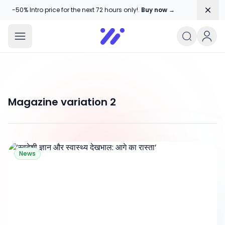
Dism
-50% Intro price for the next 72 hours only!.
Buy now →
Amika Chitranshi
My WordPress Blog
Magazine variation 2
Amika Chitranshi
News