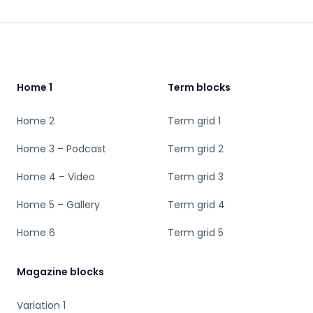
Footer
Home 1
Term blocks
Home 2
Term grid 1
Home 3 – Podcast
Term grid 2
Home 4 – Video
Term grid 3
Home 5 – Gallery
Term grid 4
Home 6
Term grid 5
Magazine blocks
Variation 1