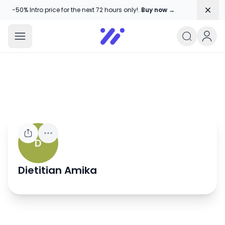
Dism
-50% Intro price for the next 72 hours only!.
Buy now →
Amika Chitranshi
My WordPress Blog
D
Dietitian Amika