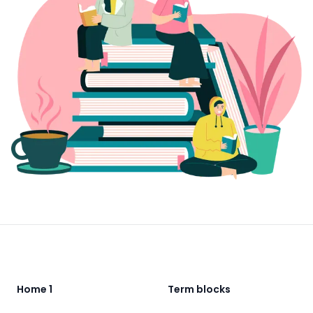
Footer
Home 1
Term blocks