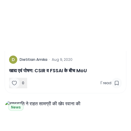
D
Dietitian Amika
·
Aug 9, 2020
खाद्य एवं पोषण: CSIR व FSSAI के बीच MoU
0
1
'
read
News