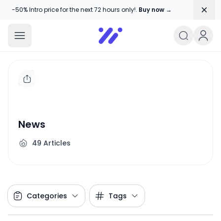
Dism
-50% Intro price for the next 72 hours only!.
Buy now →
Amika Chitranshi
My WordPress Blog
News
49
Articles
Categories
Tags