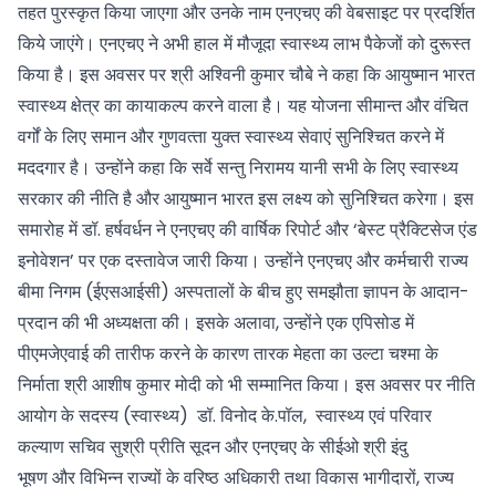
तहत पुरस्‍कृत किया जाएगा और उनके नाम एनएचए की वेबसाइट पर प्रदर्शित
किये जाएंगे। एनएचए ने अभी हाल में मौजूदा स्‍वास्‍थ्‍य लाभ पैकेजों को दुरूस्‍त
किया है। इस अवसर पर श्री अश्विनी कुमार चौबे ने कहा कि आयुष्‍मान भारत
स्‍वास्‍थ्‍य क्षेत्र का कायाकल्‍प करने वाला है। यह योजना सीमान्‍त और वंचित
वर्गों के लिए समान और गुणवत्‍ता युक्‍त स्‍वास्‍थ्‍य सेवाएं सुनिश्चित करने में
मददगार है। उन्‍होंने कहा कि सर्वे सन्‍तु निरामय यानी सभी के लिए स्‍वास्‍थ्‍य
सरकार की नीति है और आयुष्‍मान भारत इस लक्ष्‍य को सुनिश्चित करेगा। इस
समारोह में डॉ. हर्षवर्धन ने एनएचए की वार्षिक रिपोर्ट और ‘बेस्ट प्रैक्टिसेज एंड
इनोवेशन’ पर एक दस्तावेज जारी किया। उन्होंने एनएचए और कर्मचारी राज्य
बीमा निगम (ईएसआईसी) अस्पतालों के बीच हुए समझौता ज्ञापन के आदान-
प्रदान की भी अध्यक्षता की। इसके अलावा, उन्‍होंने एक एपिसोड में
पीएमजेएवाई की तारीफ करने के कारण तारक मेहता का उल्टा चश्मा के
निर्माता श्री आशीष कुमार मोदी को भी सम्‍मानित किया। इस अवसर पर नीति
आयोग के सदस्‍य (स्‍वास्‍थ्‍य) डॉ. विनोद के.पॉल, स्‍वास्‍थ्‍य एवं परिवार
कल्‍याण सचिव सुश्री प्रीति सूदन और एनएचए के सीईओ श्री इंदु
भूषण और विभिन्न राज्यों के वरिष्ठ अधिकारी तथा विकास भागीदारों, राज्य