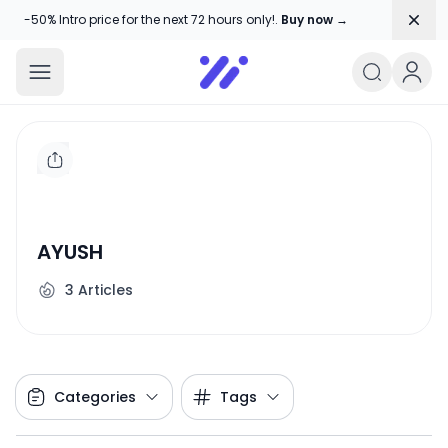
Dism
-50% Intro price for the next 72 hours only!.
Buy now →
Amika Chitranshi
My WordPress Blog
AYUSH
3
Articles
Categories
Tags