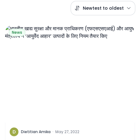
Newtest to oldest
News
D
Dietitian Amika
·
May 27, 2022