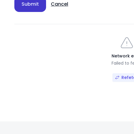
Submit
Cancel
Network e
Failed to f
Refet