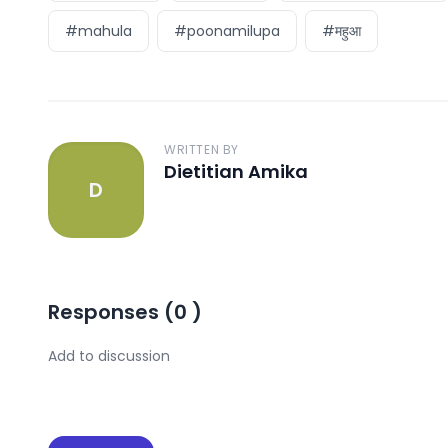
#mahula
#poonamilupa
#महुआ
WRITTEN BY
Dietitian Amika
D
Responses
(
0
)