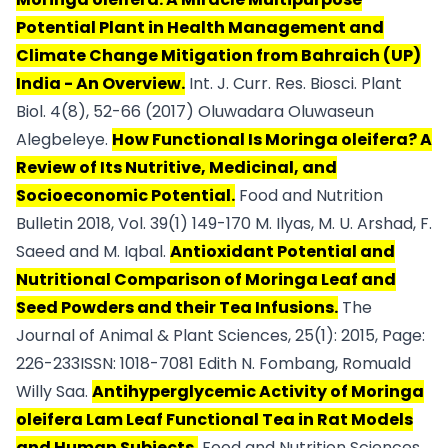
Potential Plant in Health Management and
Climate Change Mitigation from Bahraich (UP)
India - An Overview.
Int. J. Curr. Res. Biosci. Plant
Biol. 4(8), 52-66 (2017) Oluwadara Oluwaseun
Alegbeleye.
How Functional Is Moringa oleifera? A
Review of Its Nutritive, Medicinal, and
Socioeconomic Potential.
Food and Nutrition
Bulletin 2018, Vol. 39(1) 149-170 M. Ilyas, M. U. Arshad, F.
Saeed and M. Iqbal.
Antioxidant Potential and
Nutritional Comparison of Moringa Leaf and
Seed Powders and their Tea Infusions.
The
Journal of Animal & Plant Sciences, 25(1): 2015, Page:
226-233ISSN: 1018-7081 Edith N. Fombang, Romuald
Willy Saa.
Antihyperglycemic Activity of Moringa
oleifera Lam Leaf Functional Tea in Rat Models
and Human Subjects.
Food and Nutrition Sciences,