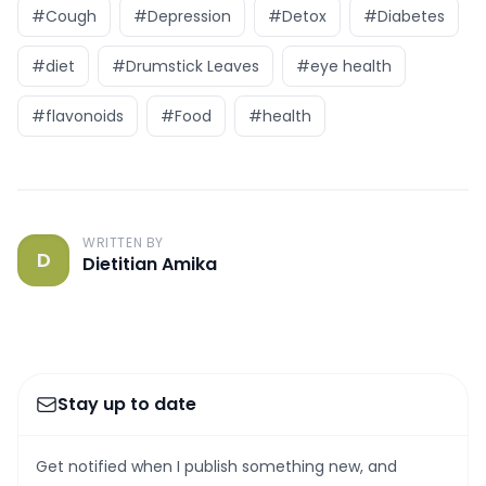
#Cough
#Depression
#Detox
#Diabetes
#diet
#Drumstick Leaves
#eye health
#flavonoids
#Food
#health
WRITTEN BY
D
Dietitian Amika
Stay up to date
Get notified when I publish something new, and