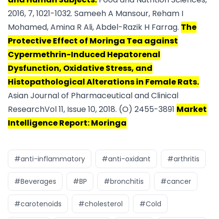
2016, 7, 1021-1032. Sameeh A Mansour, Reham I
Mohamed, Amina R Ali, Abdel-Razik H Farrag.
The
Protective Effect of Moringa Tea against
Cypermethrin-Induced Hepatorenal
Dysfunction, Oxidative Stress, and
Histopathological Alterations in Female Rats.
Asian Journal of Pharmaceutical and Clinical
ResearchVol 11, Issue 10, 2018. (O) 2455-3891
Market
Intelligence Report: Moringa
#anti-inflammatory
#anti-oxidant
#arthritis
#Beverages
#BP
#bronchitis
#cancer
#carotenoids
#cholesterol
#Cold