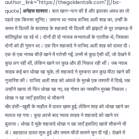
author_link="https://thegoldentalk.com"][/bs-
quote]
अनेहस शाश्वत
। बात खान–पान की है और इलाका अवध का तो
पहले एक किस्सा सुनिए। ज़माना था नवाब वाजिद अली शाह का, उन्हीं के
समय में दिल्ली के बादशाह के शहजादे भी दिल्ली की झंझटों से दूर लखनऊ में
शांतिपूर्वक रह रहे थे। दोनों ही दो नायाब सभ्यताओं के प्रतीक थे, जिसका
दोनों को ही गुमान था। एक दिन शहजादे ने वाजिद अली शाह को दावत दी।
एक से एक नायब चीज़ें खाने में परोसी गईं, उनमें से कुछ ऐसी थीं, जो देखने में
कुछ लग रहीं थीं, लेकिन खाने पर कुछ और ही निकल रही थीं। जब नवाब
साहब कई बार धोखा खा चुके, तो शहजादे ने मुस्करा कर कुछ मीठा खाने की
गुजारिश की।
वाजिद अली शाह
को आंवले के मुरब्बे एक तश्तरी में दिखे, जब
उन्होंने खाया तो फिर धोखा खा गए, वह गोश्त का नमकीन मुरब्बा निकला।
धोखा न खा जाएँ इसलिए थे चौकन्ने
खैर हंसी–खुशी के माहौल में दावत ख़त्म हुई, लेकिन शाह को धोखा खाने का
मलाल रह गया। कुछ अरसे बाद नवाब साहब ने शहजादे को खाने पर
बुलाया। धोखा दे चुके शहजादे धोखा न खा जाएँ इसलिए खासे चौकन्ने भी
थे। बहरहाल दावत शुरू हुई और तमाम चीज़ें सामने चुन दी गईं। देखने में