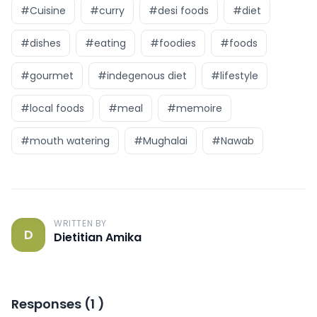
#Cuisine
#curry
#desi foods
#diet
#dishes
#eating
#foodies
#foods
#gourmet
#indegenous diet
#lifestyle
#local foods
#meal
#memoire
#mouth watering
#Mughalai
#Nawab
WRITTEN BY
D
Dietitian Amika
Responses
(
1
)